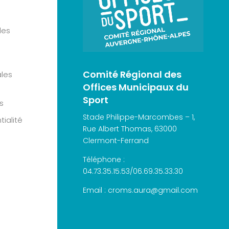
les
Comité Régional des
les
Offices Municipaux du
Sport
s
Stade Philippe-Marcombes – 1,
tialité
Rue Albert Thomas, 63000
Clermont-Ferrand
Téléphone :
04.73.35.15.53/06.69.35.33.30
Email :
croms.aura@gmail.com