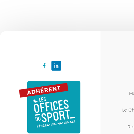
M
Le
Ch
Re