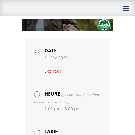
DATE
11 Fév 2020
Expired!
HEURE
(pas de séance pendant
les vacances scolaires)
2:00 pm - 3:00 pm
TARIF