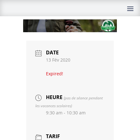
DATE
13 Fév 2020
Expired!
HEURE
(pas de séance pendant
les vacances scolaires)
9:30 am - 10:30 am
TARIF